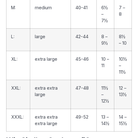
M:
medium
40-41
6½
7 –
–
8
7½
L:
large
42-44
8 –
8½
9½
– 10
XL:
extra large
45-46
10 –
10½
11
–
11½
XXL:
extra extra
47-48
11½
12 –
large
–
13½
12½
XXXL:
extra extra
49-52
13 –
14 –
extra large
14½
15½