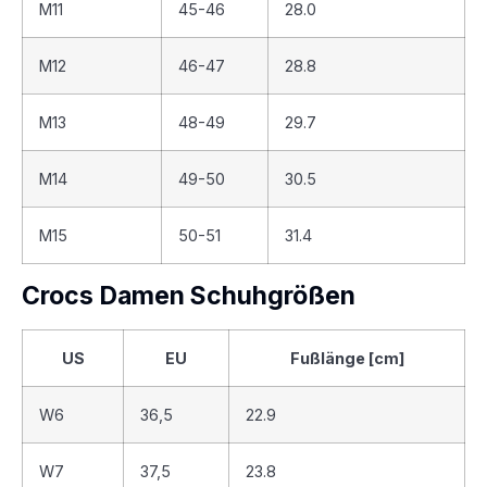
M11
45-46
28.0
M12
46-47
28.8
M13
48-49
29.7
M14
49-50
30.5
M15
50-51
31.4
Crocs Damen Schuhgrößen
US
EU
Fußlänge [cm]
W6
36,5
22.9
W7
37,5
23.8