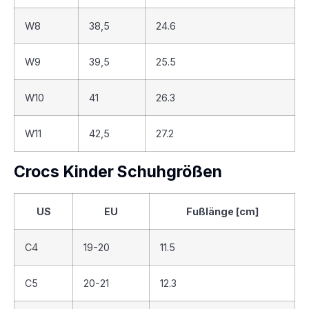
W8
38,5
24.6
W9
39,5
25.5
W10
41
26.3
W11
42,5
27.2
Crocs Kinder Schuhgrößen
US
EU
Fußlänge [cm]
C4
19-20
11.5
C5
20-21
12.3