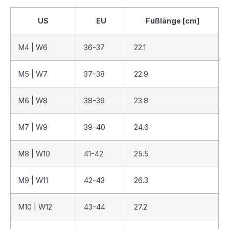
US
EU
Fußlänge [cm]
M4 | W6
36-37
22.1
M5 | W7
37-38
22.9
M6 | W8
38-39
23.8
M7 | W9
39-40
24.6
M8 | W10
41-42
25.5
M9 | W11
42-43
26.3
M10 | W12
43-44
27.2