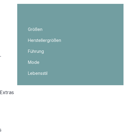
Größen
Herstellergrößen
Führung
.
Mode
Lebensstil
 Extras
s