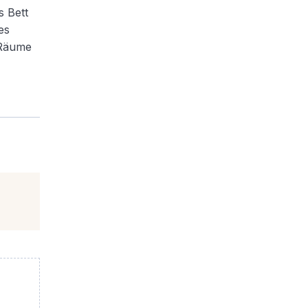
s Bett
es
 Räume