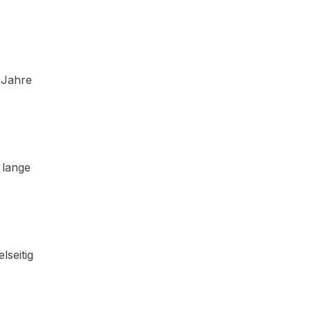
r Jahre
 lange
lseitig