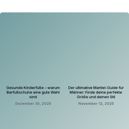
Gesunde Kinderfüße – warum
Der ultimative Mantel-Guide für
Barfußschuhe eine gute Wahl
Männer: Finde deine perfekte
sind
Größe und deinen Stil
Dezember 30, 2025
November 12, 2025