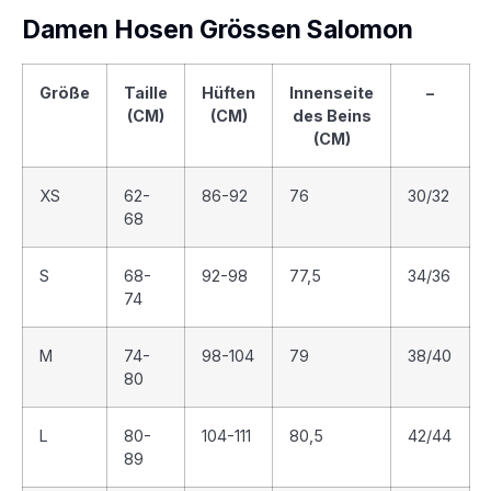
Damen Hosen Grössen Salomon
Größe
Taille
Hüften
Innenseite
–
(CM)
(CM)
des Beins
(CM)
XS
62-
86-92
76
30/32
68
S
68-
92-98
77,5
34/36
74
M
74-
98-104
79
38/40
80
L
80-
104-111
80,5
42/44
89