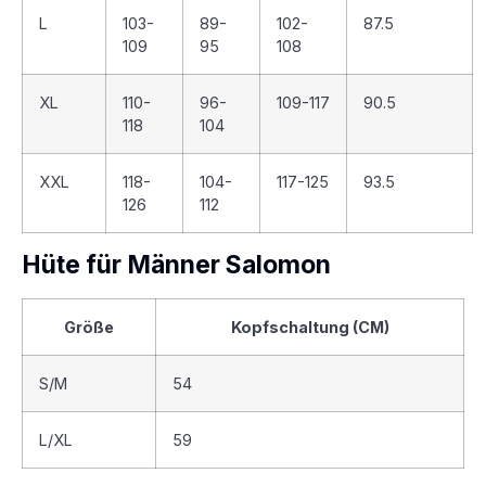
L
103-
89-
102-
87.5
109
95
108
XL
110-
96-
109-117
90.5
118
104
XXL
118-
104-
117-125
93.5
126
112
Hüte für Männer Salomon
Größe
Kopfschaltung (CM)
S/M
54
L/XL
59