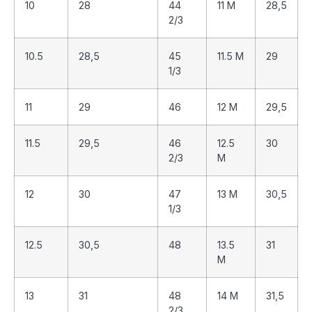
10
28
44
11 M
28,5
2/3
10.5
28,5
45
11.5 M
29
1/3
11
29
46
12 M
29,5
11.5
29,5
46
12.5
30
2/3
M
12
30
47
13 M
30,5
1/3
12.5
30,5
48
13.5
31
M
13
31
48
14 M
31,5
2/3