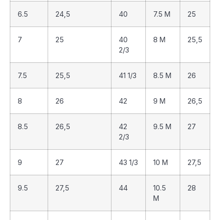
6.5
24,5
40
7.5 M
25
7
25
40
8 M
25,5
2/3
7.5
25,5
41 1/3
8.5 M
26
8
26
42
9 M
26,5
8.5
26,5
42
9.5 M
27
2/3
9
27
43 1/3
10 M
27,5
9.5
27,5
44
10.5
28
M