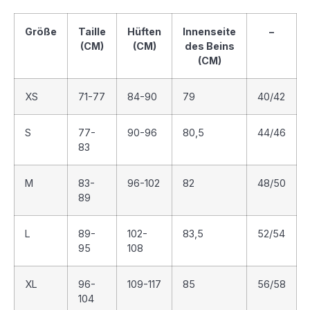
Größe
Taille
Hüften
Innenseite
–
(CM)
(CM)
des Beins
(CM)
XS
71-77
84-90
79
40/42
S
77-
90-96
80,5
44/46
83
M
83-
96-102
82
48/50
89
L
89-
102-
83,5
52/54
95
108
XL
96-
109-117
85
56/58
104