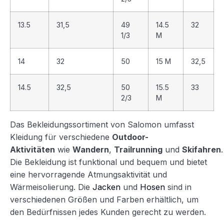
13.5
31,5
49
14.5
32
1/3
M
14
32
50
15 M
32,5
14.5
32,5
50
15.5
33
2/3
M
Das Bekleidungssortiment von Salomon umfasst
Kleidung für verschiedene
Outdoor-
Aktivitäten
wie
Wandern
,
Trailrunning
und
Skifahren
.
Die Bekleidung ist funktional und bequem und bietet
eine hervorragende Atmungsaktivität und
Wärmeisolierung. Die
Jacken
und
Hosen
sind in
verschiedenen Größen und Farben erhältlich, um
den Bedürfnissen jedes Kunden gerecht zu werden.