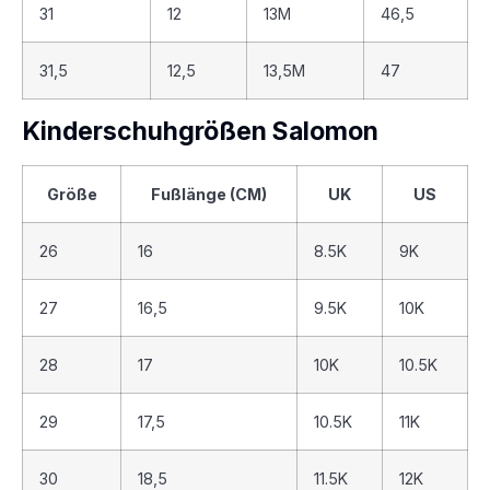
31
12
13M
46,5
31,5
12,5
13,5M
47
Kinderschuhgrößen Salomon
Größe
Fußlänge (CM)
UK
US
26
16
8.5K
9K
27
16,5
9.5K
10K
28
17
10K
10.5K
29
17,5
10.5K
11K
30
18,5
11.5K
12K