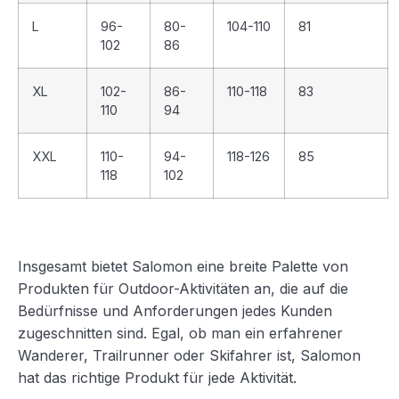
L
96-
80-
104-110
81
102
86
XL
102-
86-
110-118
83
110
94
XXL
110-
94-
118-126
85
118
102
Insgesamt bietet Salomon eine breite Palette von
Produkten für Outdoor-Aktivitäten an, die auf die
Bedürfnisse und Anforderungen jedes Kunden
zugeschnitten sind. Egal, ob man ein erfahrener
Wanderer, Trailrunner oder Skifahrer ist, Salomon
hat das richtige Produkt für jede Aktivität.