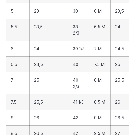
5
23
38
6 M
23,5
5.5
23,5
38
6.5 M
24
2/3
6
24
39 1/3
7 M
24,5
6.5
24,5
40
7.5 M
25
7
25
40
8 M
25,5
2/3
7.5
25,5
41 1/3
8.5 M
26
8
26
42
9 M
26,5
8.5
26,5
42
9.5 M
27