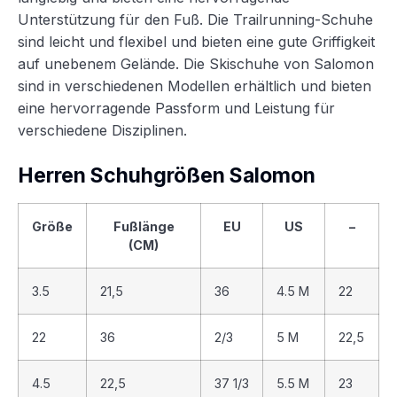
Unterstützung für den Fuß. Die Trailrunning-Schuhe
sind leicht und flexibel und bieten eine gute Griffigkeit
auf unebenem Gelände. Die Skischuhe von Salomon
sind in verschiedenen Modellen erhältlich und bieten
eine hervorragende Passform und Leistung für
verschiedene Disziplinen.
Herren Schuhgrößen Salomon
Größe
Fußlänge
EU
US
–
(CM)
3.5
21,5
36
4.5 M
22
22
36
2/3
5 M
22,5
4.5
22,5
37 1/3
5.5 M
23