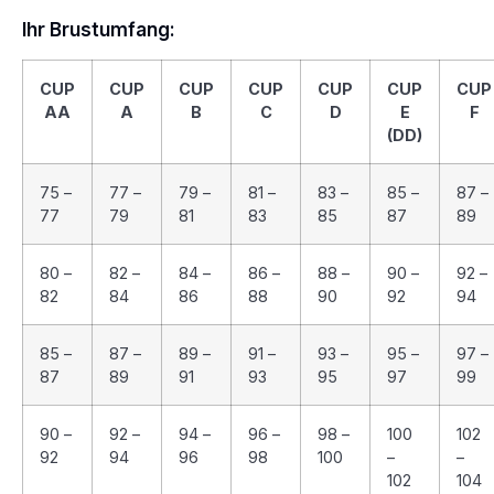
Ihr Brustumfang:
CUP
CUP
CUP
CUP
CUP
CUP
CUP
AA
A
B
C
D
E
F
(DD)
75 –
77 –
79 –
81 –
83 –
85 –
87 –
77
79
81
83
85
87
89
80 –
82 –
84 –
86 –
88 –
90 –
92 –
82
84
86
88
90
92
94
85 –
87 –
89 –
91 –
93 –
95 –
97 –
87
89
91
93
95
97
99
90 –
92 –
94 –
96 –
98 –
100
102
92
94
96
98
100
–
–
102
104